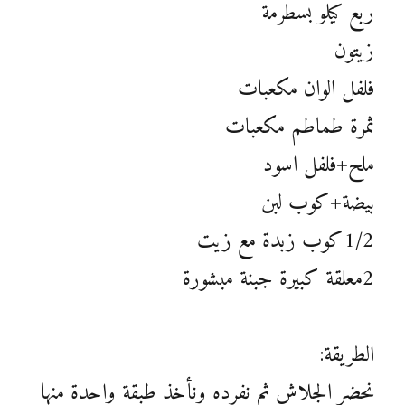
ربع كيلو بسطرمة
زيتون
فلفل الوان مكعبات
ثمرة طماطم مكعبات
ملح+فلفل اسود
بيضة+كوب لبن
1/2كوب زبدة مع زيت
2معلقة كبيرة جبنة مبشورة
الطريقة:
نحضر الجلاش ثم نفرده ونأخذ طبقة واحدة منها