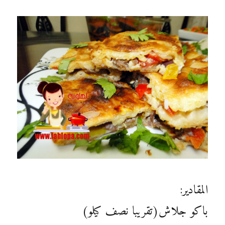
المقادير:
باكو جلاش(تقريبا نصف كيلو)