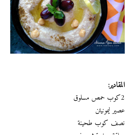
المقادير:
2كوب حمص مسلوق
عصير ليمونيتن
نصف كوب طحينة