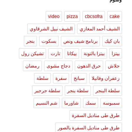
video
pizza
cbcsofra
cake
الشيف أحمد المغازي
الشيف نبيل الشرقاوي
بان كيك
برنامج شيف ونص
بسكوت
بنجر
بيتزا
بيتزا بالتونة
بيكاتا
تارت
تشيكن رول
جلاش
حرق الدهون
دجاج مشوى
رمضان
زعفران وفانيلا
سبانخ
سفرة
سلطة
سلطة البنجر
سلطة بنجر
سلطة جرجير
سمبوسة
سمك
شاورما
شم النسيم
طرق طى مناديل السفرة
طرق طى مناديل السفرة بالصور