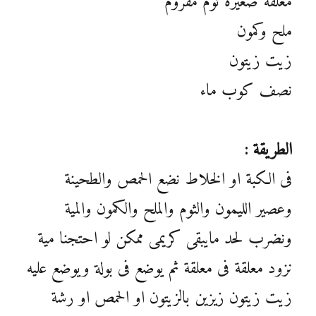
معلقة صغيرة ثوم مفروم
ملح وكمون
زيت زيتون
نصف كوب ماء
الطريقة :
فى الكبة او الخلاط نضع الحمص والطحينة
وعصير الليمون والثوم والملح والكمون والمية
ونضرب لحد مايبقى كريمى ممكن لو احتجنا مية
نزود معلقة فى معلقة ثم يوضع فى بولة ويوضع عليه
زيت زيتون زيزين بالزيتون او الحمص او رشة