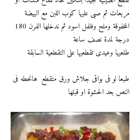
نقطع الصينية جيداً بسكين حاد للقاع مثلثات أو
مربعات ثم صبى عليها كوب اللبن مع البيضة
المخفوقة وملح وفلفل اسود ثم ندخلها الفرن 180
درجة لمدة نصف ساعة
طلعيها وعيدى تقطعيها على التقطعية السابقة
طبعا لو فى بواقى جلاش ورق متقطع هانحطه فى
النص بعد الحشوة او قبلها