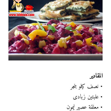
المقادير
• نصف كيلو بنجر
• علبتين زبادى
• معلقة عصير ليمون