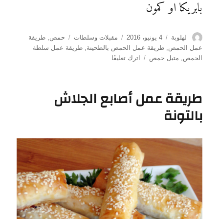
بابريكا او كمون
الكاتب
نُشرت
التصنيفات
الوسوم
لهلوبة
4 يونيو، 2016
مقبلات وسلطات
حمص
,
طريقة
في
عمل الحمص
,
طريقة عمل الحمص بالطحينة
,
طريقة عمل سلطة
على
الحمص
,
متبل حمص
اترك تعليقًا
طريقة
عمل
سلطة
طريقة عمل أصابع الجلاش
الحمص
بالتونة
السورية