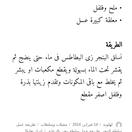
• ملح وفلفل
• معلقة كبيرة عسل
الطريقة
نسلق البنجر زى البطاطس فى ماء حتى ينضج ثم
يقشر تحت الماء بسهولة ويقطع مكعبات او يبشر
ثم يخلط مع باقى المكونات وتقدم زينتها بذرة
وفلفل اصفر مقطع
الكاتب
نُشرت
التصنيفات
الوسوم
لهلوبة
14 فبراير، 2014
مقبلات وسلطات
طريقة عمل
في
على
سلطة البنجر
,
طريقة عمل سلطة بنجر بالزبادى
اترك تعليقًا