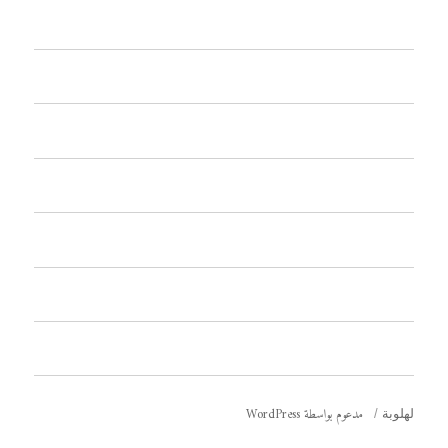
معجنات وفطائر
حلويات
مقبلات وسلطات
شوربات
مشروبات وعصائر
اصنعي بنفسك
فيديو
مدعوم بواسطة WordPress
لهلوبة