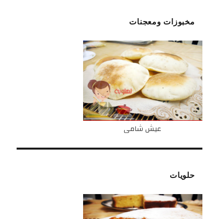
مخبوزات ومعجنات
عيش شامى
حلويات