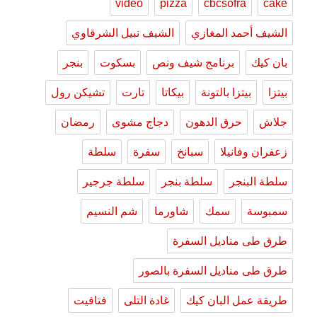
video
pizza
cbcsofra
cake
الشيف أحمد المغازي
الشيف نبيل الشرقاوي
بان كيك
برنامج شيف ونص
بسكوت
بنجر
بيتزا
بيتزا بالتونة
بيكاتا
تارت
تشيكن رول
جلاش
حرق الدهون
دجاج مشوى
رمضان
زعفران وفانيلا
سبانخ
سفرة
سلطة
سلطة البنجر
سلطة بنجر
سلطة جرجير
سمبوسة
سمك
شاورما
شم النسيم
طرق طى مناديل السفرة
طرق طى مناديل السفرة بالصور
طريقة عمل البان كيك
غادة التلى
فتافيت