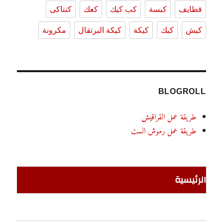
قطايف
كبسة
كب كيك
كعك
كنتاكى
كيش
كيك
كيكة
كيكة البرتقال
مكرونة
BLOGROLL
طريقة عمل القراقيش
طريقة عمل رموش الست
الرئيسية
اطباق رئيسية