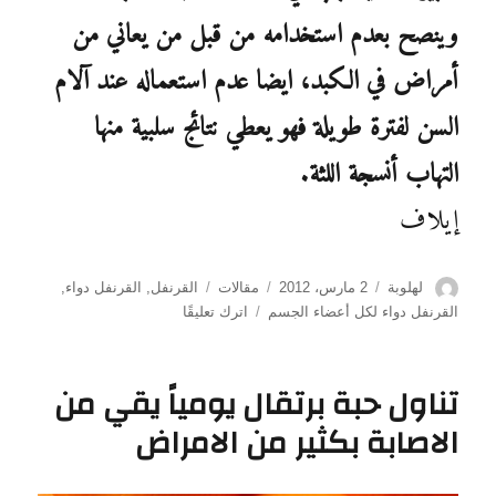
وينصح بعدم استخدامه من قبل من يعاني من
أمراض في الكبد، ايضا عدم استعماله عند آلام
السن لفترة طويلة فهو يعطي نتائج سلبية منها
التهاب أنسجة اللثة.
إيلاف
الكاتب
نُشرت
التصنيفات
الوسوم
لهلوبة
2 مارس، 2012
مقالات
القرنفل
,
القرنفل دواء
,
في
على
القرنفل دواء لكل أعضاء الجسم
اترك تعليقًا
القرنفل
دواء
لكل
تناول حبة برتقال يومياً يقي من
أعضاء
الاصابة بكثير من الامراض
الجسم