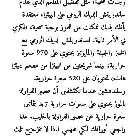
وجبات صحية، مثل تفضيل المطعم الذي يقدم
ساندويتش الديك الرومي على البيتزا، معتقدة
بأنك بذلك تمكنت من الفوز بوجبة صحية، ففكري
في الأمر ثانية. فساندويتش الديك الرومي مع
الخبز والجبنة والمايونيز يحتوي على 970 سعرة
حرارية، بينما شريحتين من البيتزا من مطعم «بيتزا
هات» تحتويان على 520 سعرة حرارية.
وستندهشين عندما تكتشفين أن عصير الفراولة
بالموز يحتوي على سعرات حرارية تزيد بثمانين
سعرة حرارية عن عصير الفراولة بالحليب. لهذا
راجعي أوراقك لكي تفهمي لماذا لا تتزحزح تلك