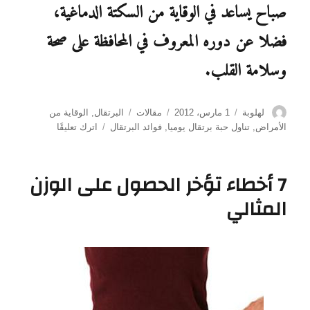
صباح يساعد في الوقاية من السكتة الدماغية،
فضلا عن دوره المعروف في المحافظة على صحة
وسلامة القلب.
الكاتب
نُشرت
التصنيفات
الوسوم
لهلوبة
1 مارس، 2012
مقالات
البرتقال
,
الوقاية من
في
على
الأمراض
,
تناول حبة برتقال يوميا
,
فوائد البرتقال
اترك تعليقًا
تناول
حبة
برتقال
7 أخطاء تؤخر الحصول على الوزن
يومياً
المثالي
يقي
من
الاصابة
بكثير
من
الامراض