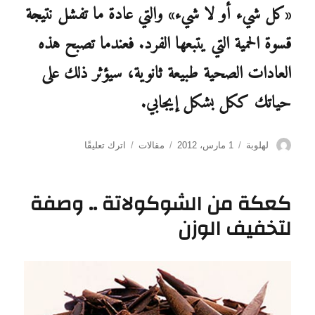
«كل شيء أو لا شيء» والتي عادة ما تفشل نتيجة
قسوة الحمية التي يتبعها الفرد. فعندما تصبح هذه
العادات الصحية طبيعة ثانوية، سيؤثر ذلك على
حياتك ككل بشكل إيجابي.
الكاتب
نُشرت
التصنيفات
على
لهلوبة
1 مارس، 2012
مقالات
اترك تعليقًا
في
7
أخطاء
تؤخر
كعكة من الشوكولاتة .. وصفة
الحصول
لتخفيف الوزن
على
الوزن
المثالي