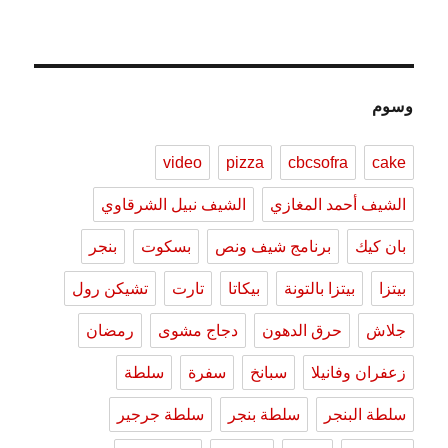
وسوم
video
pizza
cbcsofra
cake
الشيف أحمد المغازي
الشيف نبيل الشرقاوي
بان كيك
برنامج شيف ونص
بسكوت
بنجر
بيتزا
بيتزا بالتونة
بيكاتا
تارت
تشيكن رول
جلاش
حرق الدهون
دجاج مشوى
رمضان
زعفران وفانيلا
سبانخ
سفرة
سلطة
سلطة البنجر
سلطة بنجر
سلطة جرجير