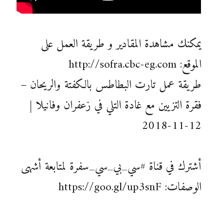
يمكنك مشاهدة المقادير و طريقة العمل على
الموقع: http://sofra.cbc-eg.com
طريقة عمل تارت البطاطس بالكفتة والريحان –
فقرة التزيين مع غادة التلي في زعفران وفانيلا |
12-11-2018
أشترك في قناة #سي_بي_سي_سفرة لمتابعة أشهى
الوصفات: https://goo.gl/up3snF