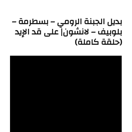
تارت
البطاطس
بالكفتة
بديل الجبنة الرومي – بسطرمة –
والريحان
بلوبيف – لانشون| على قد الإيد
–
فقرة
(حلقة كاملة)
التزيين
|
زعفران
وفانيلا
(حلقة
كاملة)