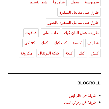
سمبوسة
سمك
شاورما
شم النسيم
طرق طى مناديل السفرة
طرق طى مناديل السفرة بالصور
طريقة عمل البان كيك
غادة التلى
فتافيت
قطايف
كبسة
كب كيك
كعك
كنتاكى
كيش
كيك
كيكة
كيكة البرتقال
مكرونة
BLOGROLL
طريقة عمل القراقيش
طريقة عمل رموش الست