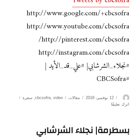
Tweets by cbcsofra
http://www.google.com/+cbcsofra
http://www.youtube.com/cbcsofra
http://pinterest.com/cbcsofra/
http://instagram.com/cbcsofra
#نجلاء_الشرشابي| #علي_قد_الأيد |
#CBCSofra
الكاتب
نُشرت
التصنيفات
الوسوم
12 نوفمبر، 2018
مقالات
video
,
cbcsofra
,
سفرة
في
على
اترك تعليقًا
بلوبيف|
نجلاء
الشرشابي
بسطرمة| نجلاء الشرشابي