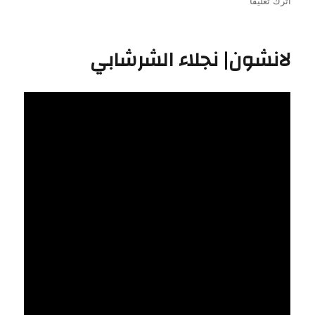
في
على
اترك تعليقًا
بسطرمة|
نجلاء
الشرشابي
لانشون| نجلاء الشرشابي