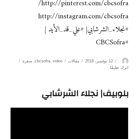
http://pinterest.com/cbcsofra/
http://instagram.com/cbcsofra
#نجلاء_الشرشابي| #علي_قد_الأيد |
#CBCSofra
الكاتب
نُشرت
التصنيفات
الوسوم
12 نوفمبر، 2018
مقالات
video
,
cbcsofra
,
سفرة
في
على
اترك تعليقًا
بديل
الجبنة
الرومي
بلوبيف| نجلاء الشرشابي
–
بسطرمة
–
بلوبيف
–
لانشون|
على
قد