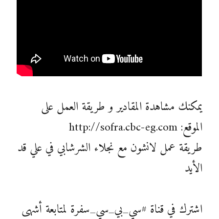
يمكنك مشاهدة المقادير و طريقة العمل على
الموقع: http://sofra.cbc-eg.com
طريقة عمل لانشون مع نجلاء الشرشابي في علي قد
الأيد
اشترك في قناة #سي_بي_سي_سفرة لمتابعة أشهى