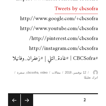
Tweets by cbcsofra
http://www.google.com/+cbcsofra
http://www.youtube.com/cbcsofra
http://pinterest.com/cbcsofra/
http://instagram.com/cbcsofra
#CBCSofra | #غادة_التلي | #زعفران_وفانيلا
الكاتب
نُشرت
التصنيفات
الوسوم
12 نوفمبر، 2018
مقالات
video
,
cbcsofra
,
سفرة
في
على
اترك تعليقًا
فقرة
التزيين
|
تصفّح
غادة
الصفحة
2
التلي