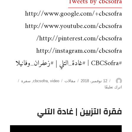
Tweets by cbcsofra
http://www.google.com/+cbcsofra
http://www.youtube.com/cbcsofra
http://pinterest.com/cbcsofra/
http://instagram.com/cbcsofra
#CBCSofra | #غادة_التلي | #زعفران_وفانيلا
الكاتب
نُشرت
التصنيفات
الوسوم
12 نوفمبر، 2018
مقالات
video
,
cbcsofra
,
سفرة
في
على
اترك تعليقًا
تارت
البطاطس
بالكفتة
فقرة التزيين | غادة التلي
والريحان
|
غادة
التلي