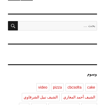
المقالات
الصفحة
الصفحة
السابقة
التالية
بحث
البحث
عن:
وسوم
video
pizza
cbcsofra
cake
الشيف أحمد المغازي
الشيف نبيل الشرقاوي