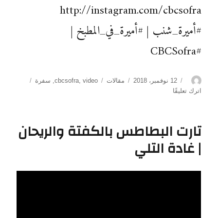
http://instagram.com/cbcsofra
#أميرة_شنب | #أميرة_في_المطبخ |
#CBCSofra
الكاتب
نُشرت
التصنيفات
الوسوم
12 نوفمبر، 2018
مقالات
video
,
cbcsofra
,
سفرة
في
على
اترك تعليقًا
بيستو
صوص
|
تارت البطاطس بالكفتة والريحان
أميرة
| غادة التلي
شنب