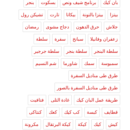
بان كيك
برنامج شيف ونص
بسكوت
بنجر
بيتزا
بيتزا بالتونة
بيكاتا
تارت
تشيكن رول
جلاش
حرق الدهون
دجاج مشوى
رمضان
زعفران وفانيلا
سبانخ
سفرة
سلطة
سلطة البنجر
سلطة بنجر
سلطة جرجير
سمبوسة
سمك
شاورما
شم النسيم
طرق طى مناديل السفرة
طرق طى مناديل السفرة بالصور
طريقة عمل البان كيك
غادة التلى
فتافيت
قطايف
كبسة
كب كيك
كعك
كنتاكى
كيش
كيك
كيكة
كيكة البرتقال
مكرونة