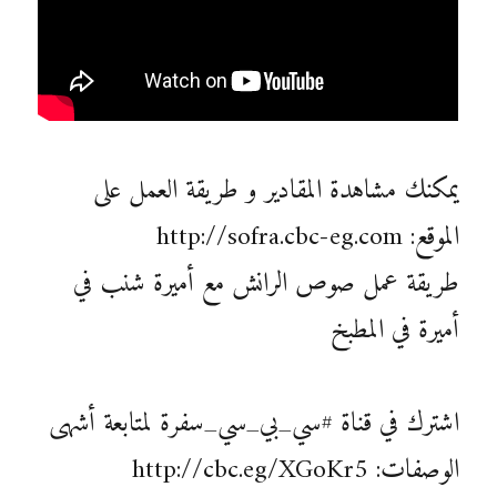
يمكنك مشاهدة المقادير و طريقة العمل على
الموقع: http://sofra.cbc-eg.com
طريقة عمل صوص الرانش مع أميرة شنب في
أميرة في المطبخ
اشترك في قناة #سي_بي_سي_سفرة لمتابعة أشهى
الوصفات: http://cbc.eg/XGoKr5