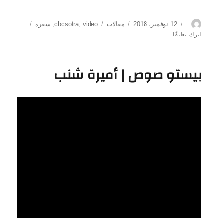
الكاتب
نُشرت
التصنيفات
الوسوم
12 نوفمبر، 2018
مقالات
video
,
cbcsofra
,
سفرة
في
على
اترك تعليقًا
صوص
الرانش
|
بيستو صوص | أميرة شنب
أميرة
شنب