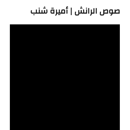
ساور
صوص الرانش | أميرة شنب
صوص
|
أميرة
شنب