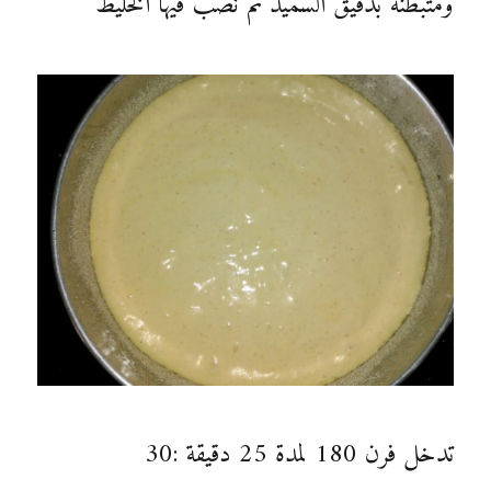
ومتبطنة بدقيق السميد ثم نصب فيها الخليط
تدخل فرن 180 لمدة 25 دقيقة :30