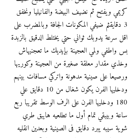
كريمي ويفتح ثم نضيف البيضة والفانيليا ونخفق
3 دقايقثم ضيفي المكونات الجافة وبالمضرب على
اقل سرعة يدوبك ثواني حتي يختلط الدقيق بالزبدة
بس واطفي ولمي العجينة بإيديك ما تعجنيهاش
وخذي مقدار معلقة صغيرة من العجينة وكوريها
ورصيعا على صينية مدهونة واتركي مسافات بينهم
ودخليها الفرن يكون شغال من 10 دقايق علي
180 ودخليها الفرن على الرف الوسط تقريبا ربع
ساعة وبيبقي تمام أول ما تطلعيه هايبق طري
شوية سيبه يبرد دقايق فى الصينية وبعدين انقليه