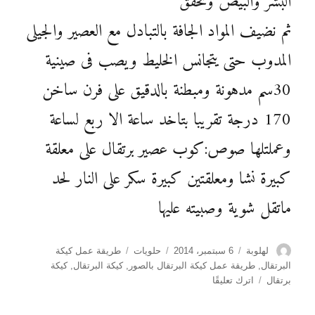
البشر والبيض ونخفق
ثم نضيف المواد الجافة بالتبادل مع العصير والجيلى
المدوب حتى يتجانس الخليط ويصب فى صينية
30سم مدهونة ومبطنة بالدقيق على فرن ساخن
170 درجة تقريبا بتاخد ساعة الا ربع لساعة
وعملتلها صوص:كوب عصير برتقال على معلقة
كبيرة نشا ومعلقتين كبيرة سكر على النار لحد
ماتقل شوية وصبيته عليها
الكاتب
نُشرت
التصنيفات
الوسوم
لهلوبة
6 سبتمبر، 2014
حلويات
طريقة عمل كيكة
في
البرتقال
,
طريقة عمل كيكة البرتقال بالصور
,
كيكة البرتقال
,
كيكة
على
برتقال
اترك تعليقًا
طريقة
عمل