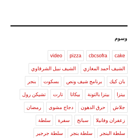
وسوم
video
pizza
cbcsofra
cake
الشيف أحمد المغازي
الشيف نبيل الشرقاوي
بان كيك
برنامج شيف ونص
بسكوت
بنجر
بيتزا
بيتزا بالتونة
بيكاتا
تارت
تشيكن رول
جلاش
حرق الدهون
دجاج مشوى
رمضان
زعفران وفانيلا
سبانخ
سفرة
سلطة
سلطة البنجر
سلطة بنجر
سلطة جرجير