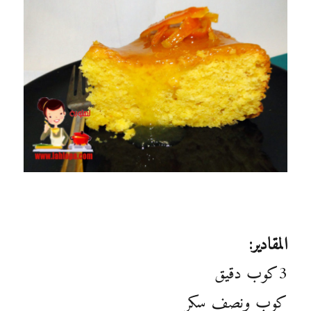
المقادير:
3كوب دقيق
كوب ونصف سكر