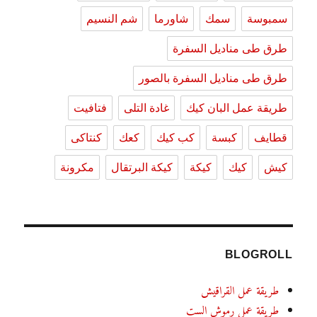
سمبوسة
سمك
شاورما
شم النسيم
طرق طى مناديل السفرة
طرق طى مناديل السفرة بالصور
طريقة عمل البان كيك
غادة التلى
فتافيت
قطايف
كبسة
كب كيك
كعك
كنتاكى
كيش
كيك
كيكة
كيكة البرتقال
مكرونة
BLOGROLL
طريقة عمل القراقيش
طريقة عمل رموش الست