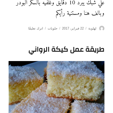
علي شبك يبرد 10 دقايق وغلفيه بالسكر البودر
وبالف هنا ومستنية رأيكم
الكاتب
نُشرت
التصنيفات
على
لهلوبة
22 فبراير، 2017
حلويات
اترك تعليقًا
في
طريقة
عمل
بسكويت
طريقة عمل كيكة الرواني
الجيلي