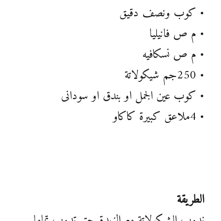
• كوب ونصف دقيق
• م ص فانيليا
• م ص نسكافيه
• 250جم شيكولاتة
• كوب عين الجمل او بندق او سودانى
• 4ملاعق كبيرة كاكاو
الطريقة
ندوب الشيكولاتة مع الزبدة حتى تدوب تماما