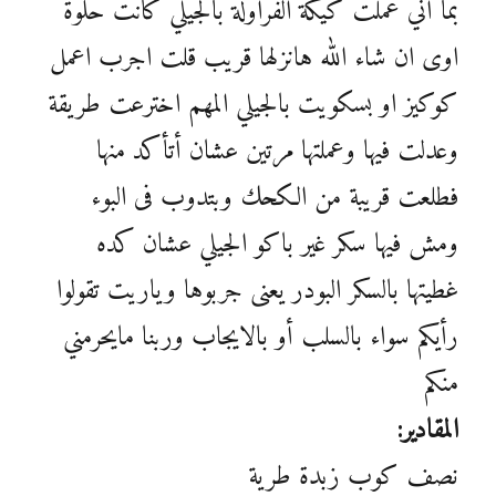
بما أني عملت كيكة الفراولة بالجيلي كانت حلوة
اوى ان شاء الله هانزلها قريب قلت اجرب اعمل
كوكيز او بسكويت بالجيلي المهم اخترعت طريقة
وعدلت فيها وعملتها مرتين عشان أتأكد منها
فطلعت قريبة من الكحك وبتدوب فى البوء
ومش فيها سكر غير باكو الجيلي عشان كده
غطيتها بالسكر البودر يعنى جربوها وياريت تقولوا
رأيكم سواء بالسلب أو بالايجاب وربنا مايحرمني
منكم
المقادير:
نصف كوب زبدة طرية