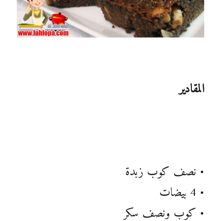
المقادير
• نصف كوب زبدة
• 4 بيضات
• كوب ونصف سكر