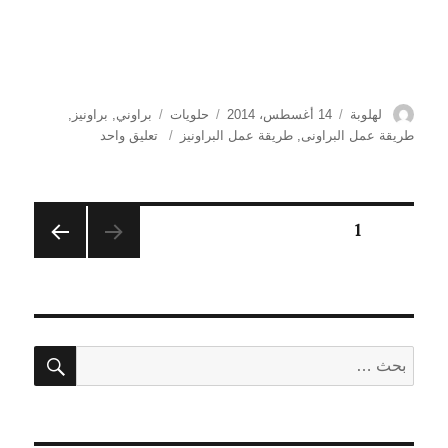
الكاتب
نُشرت
التصنيفات
الوسوم
لهلوبة
14 أغسطس، 2014
حلويات
براوني
,
براونيز
,
في
على
طريقة عمل البراونى
,
طريقة عمل البراونيز
تعليق واحد
طريقة
عمل
البراونى
تصفّح
الصفحة
1
المقالات
الصفحة
التالية
بحث
البحث
عن: