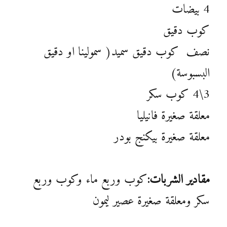
4 بيضات
كوب دقيق
نصف كوب دقيق سميد( سمولينا او دقيق
البسبوسة)
3\4 كوب سكر
معلقة صغيرة فانيليا
معلقة صغيرة بيكنج بودر
مقادير الشربات:
كوب وربع ماء وكوب وربع
سكر ومعلقة صغيرة عصير ليمون