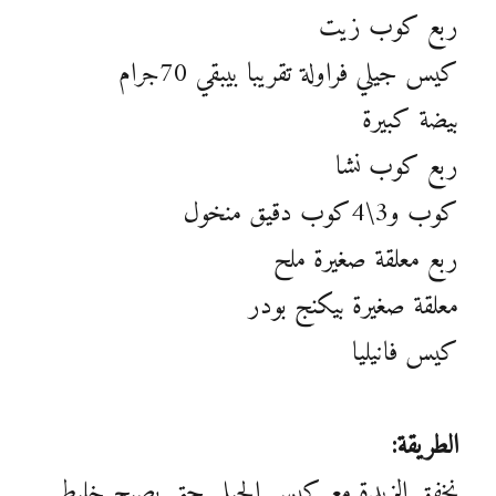
ربع كوب زيت
كيس جيلي فراولة تقريبا بيبقي 70جرام
بيضة كبيرة
ربع كوب نشا
كوب و3\4كوب دقيق منخول
ربع معلقة صغيرة ملح
معلقة صغيرة بيكنج بودر
كيس فانيليا
الطريقة:
نخفق الزيدة مع كيس الجيلي حتي يصبح خليط