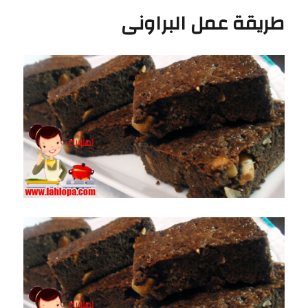
كيكة
طريقة عمل البراونى
البرتقال