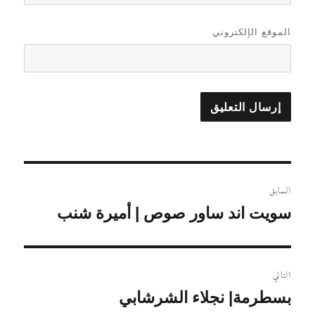
الموقع الإلكتروني
تصفّح
السابق
المقالات
المقالة
سويت اند ساور صوص | أميرة شنب
السابقة:
التالي
المقالة
بسطرمة| نجلاء الشرشابي