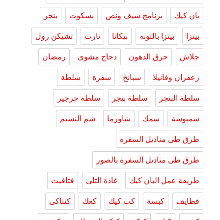
بان كيك
برنامج شيف ونص
بسكوت
بنجر
بيتزا
بيتزا بالتونة
بيكاتا
تارت
تشيكن رول
جلاش
حرق الدهون
دجاج مشوى
رمضان
زعفران وفانيلا
سبانخ
سفرة
سلطة
سلطة البنجر
سلطة بنجر
سلطة جرجير
سمبوسة
سمك
شاورما
شم النسيم
طرق طى مناديل السفرة
طرق طى مناديل السفرة بالصور
طريقة عمل البان كيك
غادة التلى
فتافيت
قطايف
كبسة
كب كيك
كعك
كنتاكى