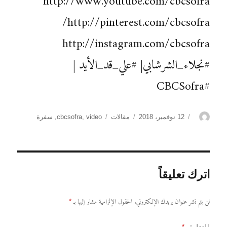
http://www.youtube.com/cbcsofra
http://pinterest.com/cbcsofra/
http://instagram.com/cbcsofra
#نجلاء_الشرشابي| #علي_قد_الأيد |
#CBCSofra
الكاتب
نُشرت
التصنيفات
الوسوم
12 نوفمبر، 2018
مقالات
video
,
cbcsofra
,
سفرة
في
اترك تعليقاً
لن يتم نشر عنوان بريدك الإلكتروني.
الحقول الإلزامية مشار إليها بـ
*
التعليق
*