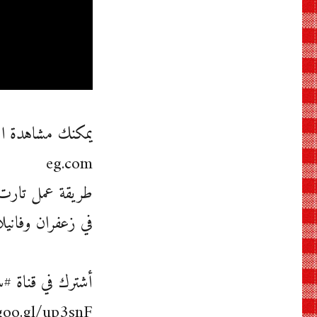
eg.com
طريقة عمل تارت ا
في زعفران وفانيلا | 12-11-
أشترك في قناة #
goo.gl/up3snF