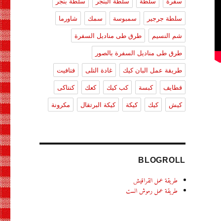
سفرة
سلطة
سلطة البنجر
سلطة بنجر
سلطة جرجير
سمبوسة
سمك
شاورما
شم النسيم
طرق طى مناديل السفرة
طرق طى مناديل السفرة بالصور
طريقة عمل البان كيك
غادة التلى
فتافيت
قطايف
كبسة
كب كيك
كعك
كنتاكى
كيش
كيك
كيكة
كيكة البرتقال
مكرونة
BLOGROLL
طريقة عمل القراقيش
طريقة عمل رموش الست