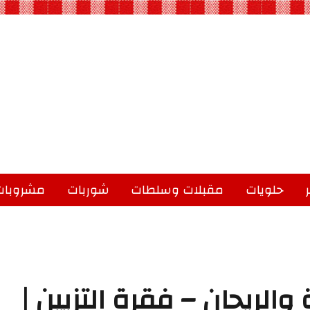
حلويات
مقبلات وسلطات
شوربات
مشروبات
الريحان – فقرة التزيين |