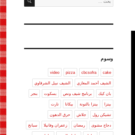
عن:
وسوم
video
pizza
cbcsofra
cake
الشيف أحمد المغازي
الشيف نبيل الشرقاوي
بان كيك
برنامج شيف ونص
بسكوت
بنجر
بيتزا
بيتزا بالتونة
بيكاتا
تارت
تشيكن رول
جلاش
حرق الدهون
دجاج مشوى
رمضان
زعفران وفانيلا
سبانخ