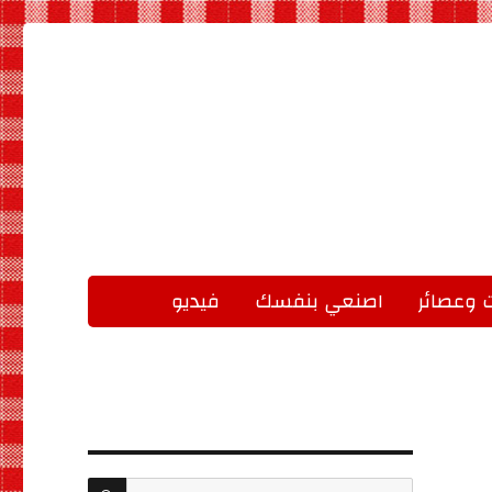
 وعصائر
اصنعي بنفسك
فيديو
البحث
بحث