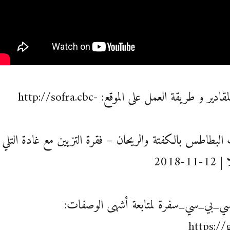
يمكنك مشاهدة المقادير و طريقة العمل على الموقع: http://sofra.cbc-
لبطاطس بالكفتة والريحان – فقرة التزيين مع غادة التلي
2018
سي_بي_سي_سفرة لمتابعة أشهى الوصفات:
https://