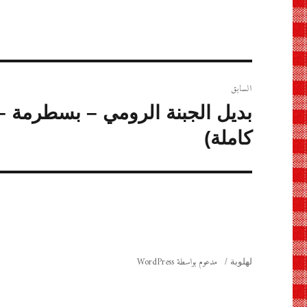
تصفّح
السابق
المقالات
المقالة
بديل الجبنة الرومي – بسطرمة – 
السابقة:
كاملة)
مدعوم بواسطة WordPress
لهلوبة