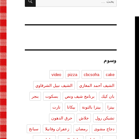
عن:
وسوم
video
pizza
cbcsofra
cake
الشيف أحمد المغازي
الشيف نبيل الشرقاوي
بان كيك
برنامج شيف ونص
بسكوت
بنجر
بيتزا
بيتزا بالتونة
بيكاتا
تارت
تشيكن رول
جلاش
حرق الدهون
دجاج مشوى
رمضان
زعفران وفانيلا
سبانخ