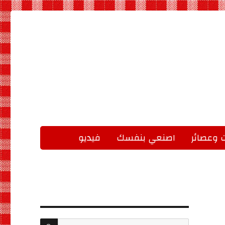
 وعصائر
اصنعي بنفسك
فيديو
البحث
بحث