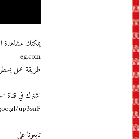
eg.com
طريقة عمل بسطرمة
اشترك في قناة #
goo.gl/up3snF
تابعونا على