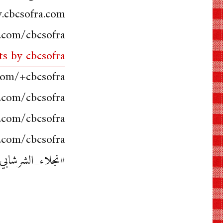
cbcsofra.com
.com/cbcsofra
s by cbcsofra
com/+cbcsofra
.com/cbcsofra
.com/cbcsofra/
m.com/cbcsofra
#نجلاء_الشرشابي| #عل