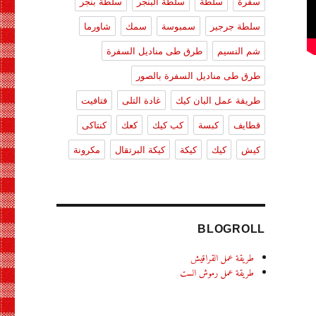
سفرة
سلطة
سلطة البنجر
سلطة بنجر
سلطة جرجير
سمبوسة
سمك
شاورما
شم النسيم
طرق طى مناديل السفرة
طرق طى مناديل السفرة بالصور
طريقة عمل البان كيك
غادة التلى
فتافيت
قطايف
كبسة
كب كيك
كعك
كنتاكى
كيش
كيك
كيكة
كيكة البرتقال
مكرونة
BLOGROLL
طريقة عمل القراقيش
طريقة عمل رموش الست