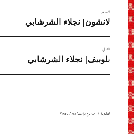
تصفّح
السابق
المقالات
المقالة
لانشون| نجلاء الشرشابي
السابقة:
التالي
المقالة
بلوبيف| نجلاء الشرشابي
التالية:
مدعوم بواسطة WordPress
لهلوبة