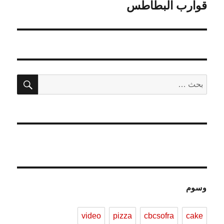
المقالة
قوارب البطاطس
التالية:
بحث
البحث
عن:
وسوم
video
pizza
cbcsofra
cake