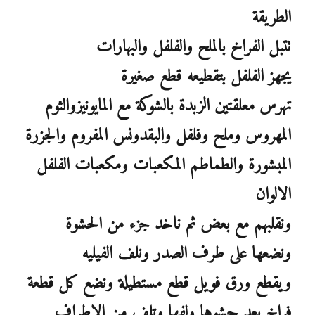
الطريقة
تتبل الفراخ بالملح والفلفل والبهارات
يجهز الفلفل بتقطيعه قطع صغيرة
تهرس معلقتين الزبدة بالشوكة مع المايونيزوالثوم
المهروس وملح وفلفل والبقدونس المفروم والجزرة
المبشورة والطماطم المكعبات ومكعبات الفلفل
الالوان
ونقلبهم مع بعض ثم ناخد جزء من الحشوة
ونضعها على طرف الصدر ونلف الفيليه
ويقطع ورق فويل قطع مستطيلة ونضع كل قطعة
فراخ بعد حشوها ولفها وتلف من الاطراف