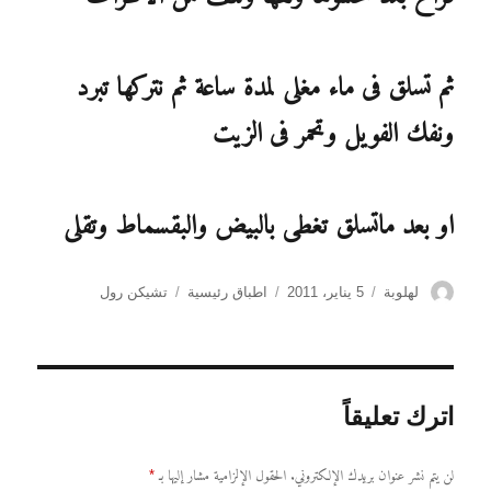
ثم تسلق فى ماء مغلى لمدة ساعة ثم نتركها تبرد
ونفك الفويل وتحمر فى الزيت
او بعد ماتسلق تغطى بالبيض والبقسماط وتقلى
الكاتب
نُشرت
التصنيفات
الوسوم
لهلوبة
5 يناير، 2011
اطباق رئيسية
تشيكن رول
في
اترك تعليقاً
لن يتم نشر عنوان بريدك الإلكتروني.
الحقول الإلزامية مشار إليها بـ
*