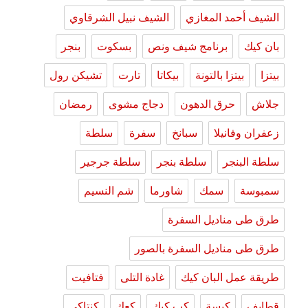
الشيف أحمد المغازي
الشيف نبيل الشرقاوي
بان كيك
برنامج شيف ونص
بسكوت
بنجر
بيتزا
بيتزا بالتونة
بيكاتا
تارت
تشيكن رول
جلاش
حرق الدهون
دجاج مشوى
رمضان
زعفران وفانيلا
سبانخ
سفرة
سلطة
سلطة البنجر
سلطة بنجر
سلطة جرجير
سمبوسة
سمك
شاورما
شم النسيم
طرق طى مناديل السفرة
طرق طى مناديل السفرة بالصور
طريقة عمل البان كيك
غادة التلى
فتافيت
قطايف
كبسة
كب كيك
كعك
كنتاكى